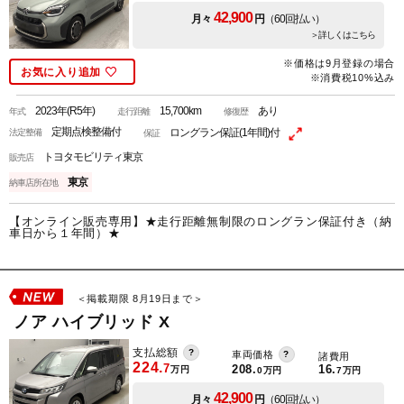
42,900
月々
円
（60回払い）
＞詳しくはこちら
※価格は9月登録の場合
お気に入り追加
※消費税10%込み
2023年(R5年)
15,700km
あり
年式
走行距離
修復歴
定期点検整備付
ロングラン保証(1年間)付
法定整備
保証
トヨタモビリティ東京
販売店
東京
納車店所在地
【オンライン販売専用】★走行距離無制限のロングラン保証付き（納
車日から１年間）★
＜掲載期限 8月19日まで＞
ノア ハイブリッド X
支払総額
車両価格
諸費用
224.
7
208.
16.
万円
0
万円
7
万円
42,900
月々
円
（60回払い）