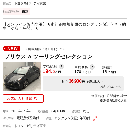
トヨタモビリティ東京
販売店
東京
納車店所在地
【オンライン販売専用】★走行距離無制限のロングラン保証付き（納
車日から１年間）★
＜掲載期限 8月19日まで＞
プリウス A ツーリングセレクション
支払総額
車両価格
諸費用
194.
5
178.
15.
万円
8
万円
7
万円
36,900
月々
円
（60回払い）
＞詳しくはこちら
※価格は9月登録の場合
お気に入り追加
※消費税10%込み
2019年(R1年)
34,800km
なし
年式
走行距離
修復歴
定期点検整備付
ロングラン保証(1年間)付
法定整備
保証
トヨタモビリティ東京
販売店