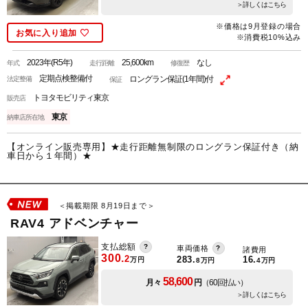
＞詳しくはこちら
※価格は9月登録の場合
お気に入り追加
※消費税10%込み
2023年(R5年)
25,600km
なし
年式
走行距離
修復歴
定期点検整備付
ロングラン保証(1年間)付
法定整備
保証
トヨタモビリティ東京
販売店
東京
納車店所在地
【オンライン販売専用】★走行距離無制限のロングラン保証付き（納
車日から１年間）★
＜掲載期限 8月19日まで＞
RAV4 アドベンチャー
支払総額
車両価格
諸費用
300.
2
283.
16.
万円
8
万円
4
万円
58,600
月々
円
（60回払い）
＞詳しくはこちら