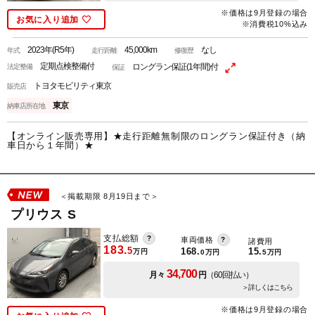
※価格は9月登録の場合
お気に入り追加
※消費税10%込み
2023年(R5年)
45,000km
なし
年式
走行距離
修復歴
定期点検整備付
ロングラン保証(1年間)付
法定整備
保証
トヨタモビリティ東京
販売店
東京
納車店所在地
【オンライン販売専用】★走行距離無制限のロングラン保証付き（納
車日から１年間）★
＜掲載期限 8月19日まで＞
プリウス S
支払総額
車両価格
諸費用
183.
5
168.
15.
万円
0
万円
5
万円
34,700
月々
円
（60回払い）
＞詳しくはこちら
※価格は9月登録の場合