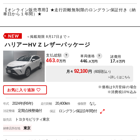
【オンライン販売専用】★走行距離無制限のロングラン保証付き（納
車日から１年間）★
＜掲載期限 8月17日まで＞
ハリアーHV Z レザーパッケージ
支払総額
車両価格
諸費用
463.
0
446.
17.
万円
0
万円
0
万円
92,100
月々
円
（60回払い）
＞詳しくはこちら
※価格は9月登録の場合
お気に入り追加
※消費税10%込み
2024年(R6年)
20,400km
なし
年式
走行距離
修復歴
定期点検整備付
ロングラン保証(1年間)付
法定整備
保証
トヨタモビリティ東京
販売店
東京
納車店所在地