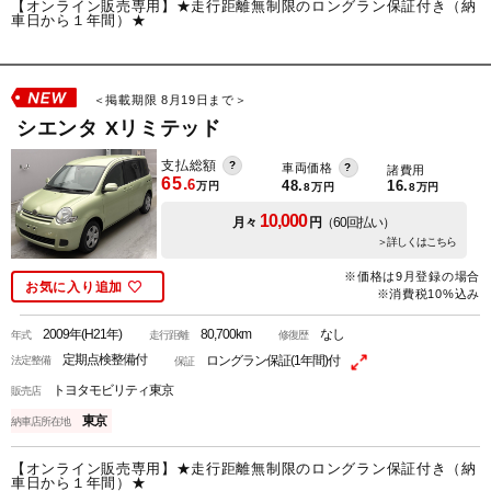
【オンライン販売専用】★走行距離無制限のロングラン保証付き（納
車日から１年間）★
＜掲載期限 8月19日まで＞
シエンタ Xリミテッド
支払総額
車両価格
諸費用
65.
6
48.
16.
万円
8
万円
8
万円
10,000
月々
円
（60回払い）
＞詳しくはこちら
※価格は9月登録の場合
お気に入り追加
※消費税10%込み
2009年(H21年)
80,700km
なし
年式
走行距離
修復歴
定期点検整備付
ロングラン保証(1年間)付
法定整備
保証
トヨタモビリティ東京
販売店
東京
納車店所在地
【オンライン販売専用】★走行距離無制限のロングラン保証付き（納
車日から１年間）★