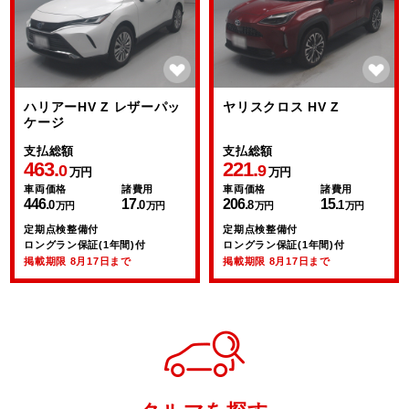
ハリアーHV Z レザーパッ
ヤリスクロス HV Z
ケージ
支払総額
支払総額
463.
221.
0
9
万円
万円
車両価格
諸費用
車両価格
諸費用
446.
17.
206.
15.
0
0
8
1
万円
万円
万円
万円
定期点検整備付
定期点検整備付
ロングラン保証(1年間)付
ロングラン保証(1年間)付
掲載期限 8月17日まで
掲載期限 8月17日まで