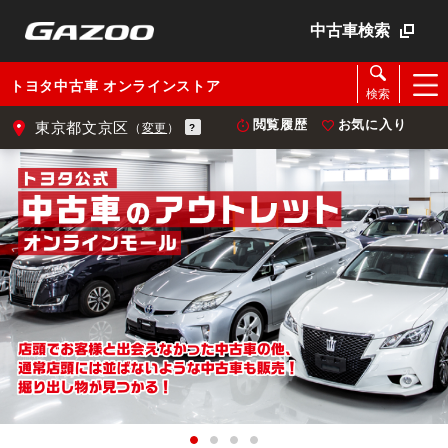
中古車検索
トヨタ中古車 オンラインストア
検索
閲覧履歴
お気に入り
東京都文京区
（
変更
）