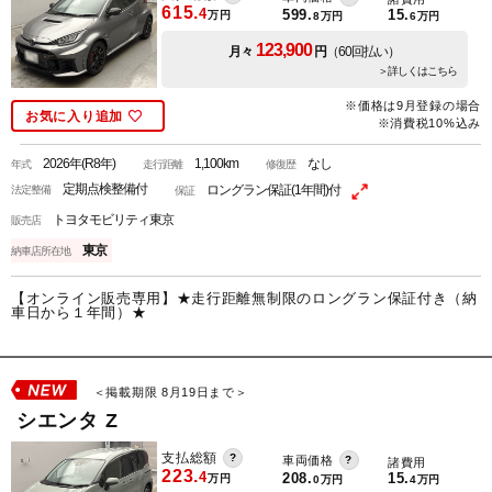
615.
4
599.
15.
万円
8
万円
6
万円
123,900
月々
円
（60回払い）
＞詳しくはこちら
※価格は9月登録の場合
お気に入り追加
※消費税10%込み
2026年(R8年)
1,100km
なし
年式
走行距離
修復歴
定期点検整備付
ロングラン保証(1年間)付
法定整備
保証
トヨタモビリティ東京
販売店
東京
納車店所在地
【オンライン販売専用】★走行距離無制限のロングラン保証付き（納
車日から１年間）★
＜掲載期限 8月19日まで＞
シエンタ Z
支払総額
車両価格
諸費用
223.
4
208.
15.
万円
0
万円
4
万円