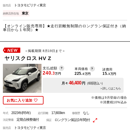
トヨタモビリティ東京
販売店
東京
納車店所在地
【オンライン販売専用】★走行距離無制限のロングラン保証付き（納
車日から１年間）★
＜掲載期限 8月19日まで＞
ヤリスクロス HV Z
支払総額
車両価格
諸費用
240.
3
225.
15.
万円
0
万円
3
万円
46,400
月々
円
（60回払い）
＞詳しくはこちら
※価格は9月登録の場合
お気に入り追加
※消費税10%込み
2023年(R5年)
17,800km
なし
年式
走行距離
修復歴
定期点検整備付
ロングラン保証(1年間)付
法定整備
保証
トヨタモビリティ東京
販売店