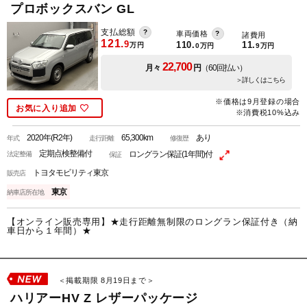
プロボックスバン GL
支払総額
車両価格
諸費用
121.
9
110.
11.
万円
0
万円
9
万円
22,700
月々
円
（60回払い）
＞詳しくはこちら
※価格は9月登録の場合
お気に入り追加
※消費税10%込み
2020年(R2年)
65,300km
あり
年式
走行距離
修復歴
定期点検整備付
ロングラン保証(1年間)付
法定整備
保証
トヨタモビリティ東京
販売店
東京
納車店所在地
【オンライン販売専用】★走行距離無制限のロングラン保証付き（納
車日から１年間）★
＜掲載期限 8月19日まで＞
ハリアーHV Z レザーパッケージ