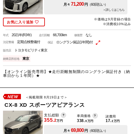
71,200
月々
円
（60回払い）
＞詳しくはこちら
※価格は9月登録の場合
お気に入り追加
※消費税10%込み
2021年(R3年)
66,700km
なし
年式
走行距離
修復歴
定期点検整備付
ロングラン保証(1年間)付
法定整備
保証
トヨタモビリティ東京
販売店
東京
納車店所在地
【オンライン販売専用】★走行距離無制限のロングラン保証付き（納
車日から１年間）★
＜掲載期限 8月19日まで＞
CX-8 XD スポーツアピアランス
支払総額
車両価格
諸費用
355.
2
338.
17.
万円
0
万円
2
万円
69,800
月々
円
（60回払い）