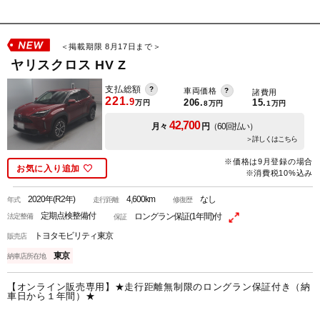
＜掲載期限 8月17日まで＞
ヤリスクロス HV Z
支払総額
車両価格
諸費用
221.
9
206.
15.
万円
8
万円
1
万円
42,700
月々
円
（60回払い）
＞詳しくはこちら
※価格は9月登録の場合
お気に入り追加
※消費税10%込み
2020年(R2年)
4,600km
なし
年式
走行距離
修復歴
定期点検整備付
ロングラン保証(1年間)付
法定整備
保証
トヨタモビリティ東京
販売店
東京
納車店所在地
【オンライン販売専用】★走行距離無制限のロングラン保証付き（納
車日から１年間）★