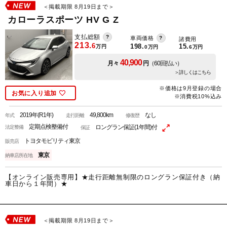
＜掲載期限 8月19日まで＞
カローラスポーツ HV G Z
支払総額
車両価格
諸費用
213.
6
198.
15.
万円
0
万円
6
万円
40,900
月々
円
（60回払い）
＞詳しくはこちら
※価格は9月登録の場合
お気に入り追加
※消費税10%込み
2019年(R1年)
49,800km
なし
年式
走行距離
修復歴
定期点検整備付
ロングラン保証(1年間)付
法定整備
保証
トヨタモビリティ東京
販売店
東京
納車店所在地
【オンライン販売専用】★走行距離無制限のロングラン保証付き（納
車日から１年間）★
＜掲載期限 8月19日まで＞