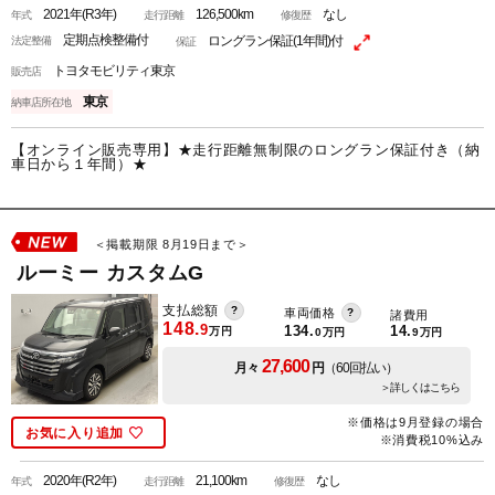
2021年(R3年)
126,500km
なし
年式
走行距離
修復歴
定期点検整備付
ロングラン保証(1年間)付
法定整備
保証
トヨタモビリティ東京
販売店
東京
納車店所在地
【オンライン販売専用】★走行距離無制限のロングラン保証付き（納
車日から１年間）★
＜掲載期限 8月19日まで＞
ルーミー カスタムG
支払総額
車両価格
諸費用
148.
9
134.
14.
万円
0
万円
9
万円
27,600
月々
円
（60回払い）
＞詳しくはこちら
※価格は9月登録の場合
お気に入り追加
※消費税10%込み
2020年(R2年)
21,100km
なし
年式
走行距離
修復歴