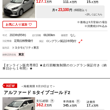
127.
1
111.
15.
万円
9
万円
2
万円
23,100
月々
円
（60回払い）
＞詳しくはこちら
※価格は9月登録の場合
お気に入り追加
※消費税10%込み
2023年(R5年)
66,000km
なし
年式
走行距離
修復歴
定期点検整備付
ロングラン保証(1年間)付
法定整備
保証
トヨタモビリティ東京
販売店
東京
納車店所在地
【オンライン販売専用】★走行距離無制限のロングラン保証付き（納
車日から１年間）★
＜掲載期限 8月19日まで＞
アルファード Sタイプゴールド2
支払総額
車両価格
諸費用
362.
2
345.
17.
万円
0
万円
2
万円