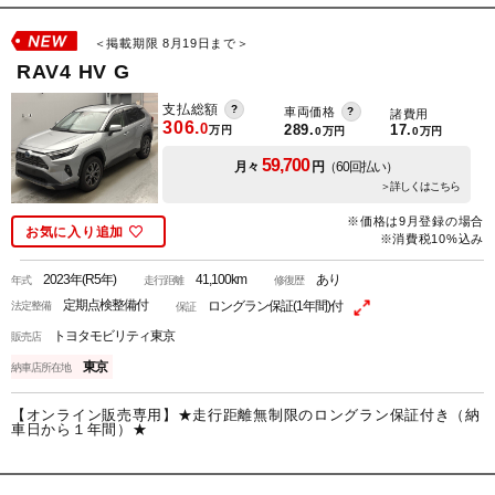
＜掲載期限 8月19日まで＞
RAV4 HV G
支払総額
車両価格
諸費用
306.
0
289.
17.
万円
0
万円
0
万円
59,700
月々
円
（60回払い）
＞詳しくはこちら
※価格は9月登録の場合
お気に入り追加
※消費税10%込み
2023年(R5年)
41,100km
あり
年式
走行距離
修復歴
定期点検整備付
ロングラン保証(1年間)付
法定整備
保証
トヨタモビリティ東京
販売店
東京
納車店所在地
【オンライン販売専用】★走行距離無制限のロングラン保証付き（納
車日から１年間）★