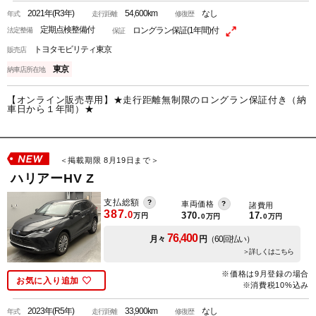
2021年(R3年)
54,600km
なし
年式
走行距離
修復歴
定期点検整備付
ロングラン保証(1年間)付
法定整備
保証
トヨタモビリティ東京
販売店
東京
納車店所在地
【オンライン販売専用】★走行距離無制限のロングラン保証付き（納
車日から１年間）★
＜掲載期限 8月19日まで＞
ハリアーHV Z
支払総額
車両価格
諸費用
387.
0
370.
17.
万円
0
万円
0
万円
76,400
月々
円
（60回払い）
＞詳しくはこちら
※価格は9月登録の場合
お気に入り追加
※消費税10%込み
2023年(R5年)
33,900km
なし
年式
走行距離
修復歴