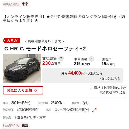
東京
納車店所在地
【オンライン販売専用】★走行距離無制限のロングラン保証付き（納
車日から１年間）★
＜掲載期限 8月19日まで＞
C-HR G モードネロセーフティ+2
支払総額
車両価格
諸費用
230.
5
215.
15.
万円
0
万円
5
万円
44,400
月々
円
（60回払い）
＞詳しくはこちら
※価格は9月登録の場合
お気に入り追加
※消費税10%込み
2021年(R3年)
28,000km
なし
年式
走行距離
修復歴
定期点検整備付
ロングラン保証(1年間)付
法定整備
保証
トヨタモビリティ東京
販売店
東京
納車店所在地