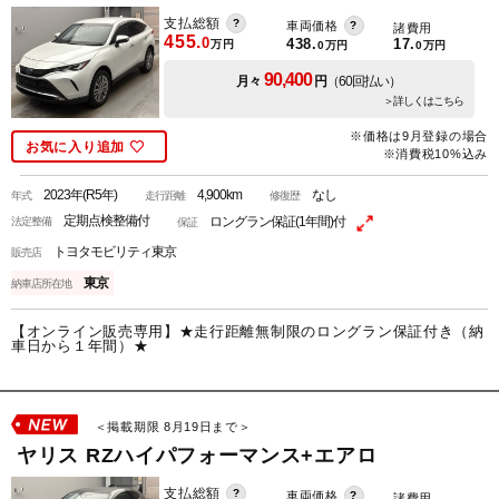
支払総額
車両価格
諸費用
455.
0
438.
17.
万円
0
万円
0
万円
90,400
月々
円
（60回払い）
＞詳しくはこちら
※価格は9月登録の場合
お気に入り追加
※消費税10%込み
2023年(R5年)
4,900km
なし
年式
走行距離
修復歴
定期点検整備付
ロングラン保証(1年間)付
法定整備
保証
トヨタモビリティ東京
販売店
東京
納車店所在地
【オンライン販売専用】★走行距離無制限のロングラン保証付き（納
車日から１年間）★
＜掲載期限 8月19日まで＞
ヤリス RZハイパフォーマンス+エアロ
支払総額
車両価格
諸費用