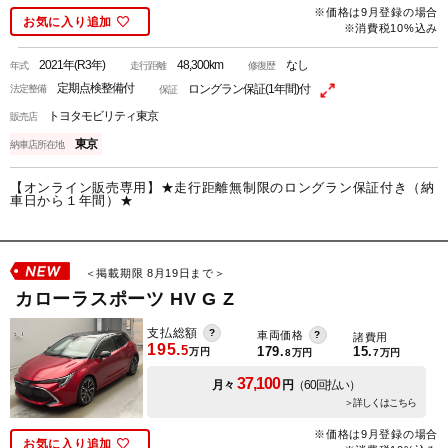
※価格は9月登録の場合
お気に入り追加
※消費税10%込み
2021年(R3年)
48,300km
なし
年式
走行距離
修復歴
定期点検整備付
ロングラン保証(1年間)付
法定整備
保証
トヨタモビリティ東京
販売店
東京
納車店所在地
【オンライン販売専用】★走行距離無制限のロングラン保証付き（納
車日から１年間）★
＜掲載期限 8月19日まで＞
カローラスポーツ HV G Z
支払総額
車両価格
諸費用
195.
5
179.
15.
万円
8
万円
7
万円
37,100
月々
円
（60回払い）
＞詳しくはこちら
※価格は9月登録の場合
お気に入り追加