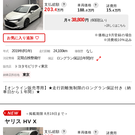
支払総額
車両価格
諸費用
203.
4
188.
15.
万円
0
万円
4
万円
38,800
月々
円
（60回払い）
＞詳しくはこちら
※価格は9月登録の場合
お気に入り追加
※消費税10%込み
2019年(R1年)
24,100km
なし
年式
走行距離
修復歴
定期点検整備付
ロングラン保証(1年間)付
法定整備
保証
トヨタモビリティ東京
販売店
東京
納車店所在地
【オンライン販売専用】★走行距離無制限のロングラン保証付き（納
車日から１年間）★
＜掲載期限 8月19日まで＞
ヤリス HV X
支払総額
車両価格
諸費用