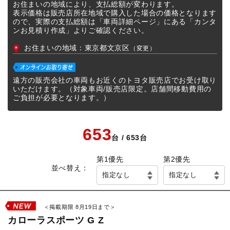
本革シート
エアロパーツ
お住まいの地域により、支払総額が変わります。
表示価格は販売店所在地域で購入した場合の価格となります
ので、実際の支払総額は「車両詳細ページ」にある「カンタ
ローダウン
アルミホイール
ンお見積り作成」よりご確認ください。
サンルーフ
寒冷地仕様
お住まいの地域：
東京都文京区
（
変更
）
ペダル踏み間違い時加速抑制
衝突被害軽減ブレーキ
装置
遠方の販売会社の車両もお近くのトヨタ販売店でお受け取り
いただけます。（対象車両/販売店限定。店舗間移動費用の
ボディカラー
ご負担が必要となります。）
653
台 / 653台
第1優先
第2優先
並べ替え：
指定なし
指定なし
＜掲載期限 8月19日まで＞
カローラスポーツ G Z