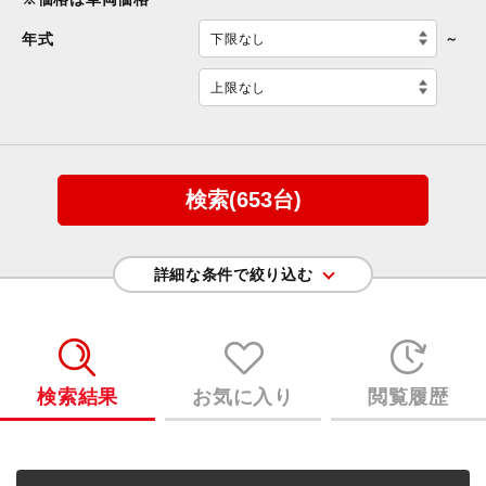
年式
～
下限なし
上限なし
こだわり条件
ハイブリッド
修復歴なし
３列シート
4WD
詳細な条件で絞り込む
ワンオーナー
スライドドア
カーナビ
TV
メディアプレーヤー
バックカメラ
検索結果
お気に入り
閲覧履歴
スマートキー
ETC
リヤエアコン
後席モニター