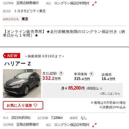
定期点検整備付
ロングラン保証(1年間)付
法定整備
保証
トヨタモビリティ東京
販売店
東京
納車店所在地
【オンライン販売専用】★走行距離無制限のロングラン保証付き（納
車日から１年間）★
＜掲載期限 8月19日まで＞
ハリアー Z
支払総額
車両価格
諸費用
332.
2
315.
16.
万円
8
万円
4
万円
65,200
月々
円
（60回払い）
＞詳しくはこちら
※価格は9月登録の場合
お気に入り追加
※消費税10%込み
2021年(R3年)
7,100km
なし
年式
走行距離
修復歴
定期点検整備付
ロングラン保証(1年間)付
法定整備
保証