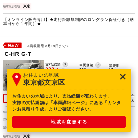
東京
納車店所在地
【オンライン販売専用】★走行距離無制限のロングラン保証付き（納
車日から１年間）★
＜掲載期限 8月19日まで＞
C-HR G-T
支払総額
車両価格
諸費用
222.
4
206.
15.
万円
8
万円
6
万円
お住まいの地域
42,700
月々
円
（60回払い）
東京都文京区
＞詳しくはこちら
お住まいの地域により、支払総額が変わります。
※価格は9月登録の場合
お気に入り追加
※消費税10%込み
実際の支払総額は「車両詳細ページ」にある「カンタ
ンお見積り作成」よりご確認ください。
2016年(H28年)
17,800km
なし
年式
走行距離
修復歴
定期点検整備付
ロングラン保証(1年間)付
法定整備
保証
地域を変更する
トヨタモビリティ東京
販売店
東京
納車店所在地