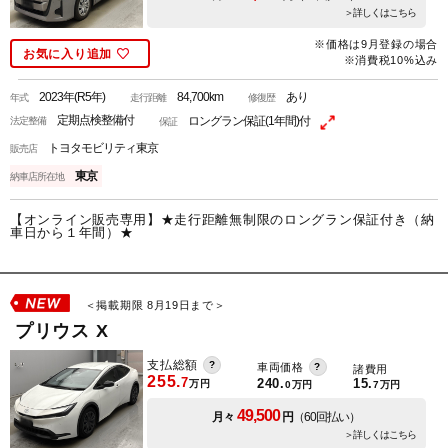
＞詳しくはこちら
※価格は9月登録の場合
お気に入り追加
※消費税10%込み
2023年(R5年)
84,700km
あり
年式
走行距離
修復歴
定期点検整備付
ロングラン保証(1年間)付
法定整備
保証
トヨタモビリティ東京
販売店
東京
納車店所在地
【オンライン販売専用】★走行距離無制限のロングラン保証付き（納
車日から１年間）★
＜掲載期限 8月19日まで＞
プリウス X
支払総額
車両価格
諸費用
255.
7
240.
15.
万円
0
万円
7
万円
49,500
月々
円
（60回払い）
＞詳しくはこちら