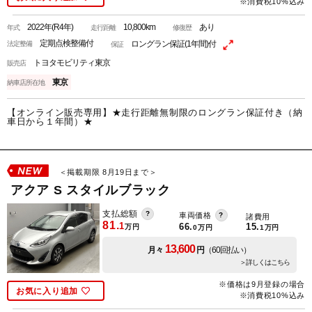
※消費税10%込み
2022年(R4年)
10,800km
あり
年式
走行距離
修復歴
定期点検整備付
ロングラン保証(1年間)付
法定整備
保証
トヨタモビリティ東京
販売店
東京
納車店所在地
【オンライン販売専用】★走行距離無制限のロングラン保証付き（納
車日から１年間）★
＜掲載期限 8月19日まで＞
アクア S スタイルブラック
支払総額
車両価格
諸費用
81.
1
66.
15.
万円
0
万円
1
万円
13,600
月々
円
（60回払い）
＞詳しくはこちら
※価格は9月登録の場合
お気に入り追加
※消費税10%込み