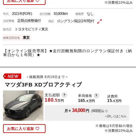
お気に入り追加
※消費税10%込み
2021年(R3年)
63,800km
なし
年式
走行距離
修復歴
定期点検整備付
ロングラン保証(1年間)付
法定整備
保証
トヨタモビリティ東京
販売店
東京
納車店所在地
【オンライン販売専用】★走行距離無制限のロングラン保証付き（納
車日から１年間）★
＜掲載期限 8月19日まで＞
マツダ3FB XDプロアクティブ
支払総額
車両価格
諸費用
180.
5
165.
15.
万円
0
万円
5
万円
34,000
月々
円
（60回払い）
＞詳しくはこちら
※価格は9月登録の場合
お気に入り追加
※消費税10%込み