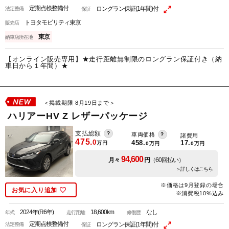
定期点検整備付
ロングラン保証(1年間)付
法定整備
保証
トヨタモビリティ東京
販売店
東京
納車店所在地
【オンライン販売専用】★走行距離無制限のロングラン保証付き（納
車日から１年間）★
＜掲載期限 8月19日まで＞
ハリアーHV Z レザーパッケージ
支払総額
車両価格
諸費用
475.
0
458.
17.
万円
0
万円
0
万円
94,600
月々
円
（60回払い）
＞詳しくはこちら
※価格は9月登録の場合
お気に入り追加
※消費税10%込み
2024年(R6年)
18,600km
なし
年式
走行距離
修復歴
定期点検整備付
ロングラン保証(1年間)付
法定整備
保証